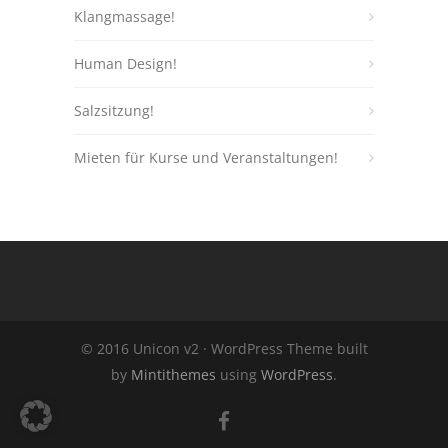
Klangmassage!
Human Design!
Salzsitzung!
Mieten für Kurse und Veranstaltungen!
© 2016 Unicon v2 · WordPress Theme built
by
Mintithemes
using
WordPress
.