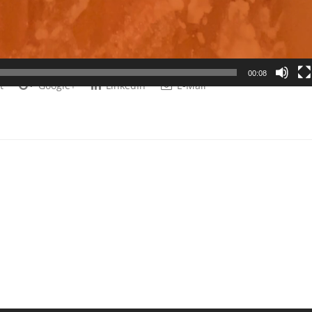
00:08
t
Google+
LinkedIn
E-Mail