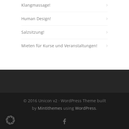
Klangmassage!
Human Design!
Salzsitzung!
Mieten für Kurse und Veranstaltungen!
© 2016 Unicon v2 · WordPress Theme built
by
Mintithemes
using
WordPress
.