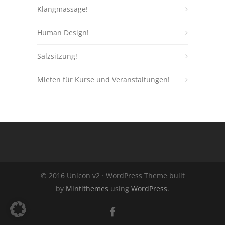
Klangmassage!
Human Design!
Salzsitzung!
Mieten für Kurse und Veranstaltungen!
© 2016 Unicon v2 · WordPress Theme built
by
Mintithemes
using
WordPress
.